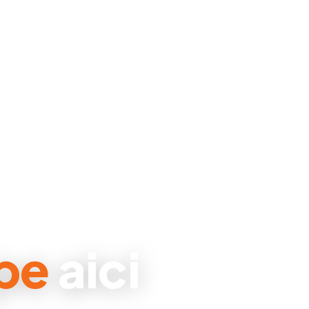
pe
aici