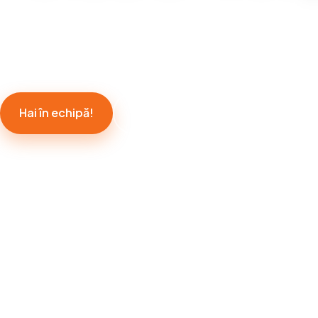
Antrenează-te, concurează și conectează-te cu perso
pasiunea ta. Rămâi la curent cu meciurile, turneele și e
ale clubului.
Hai în echipă!
Află mai multe