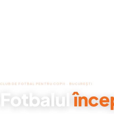
CLUB DE FOTBAL PENTRU COPII · BUCUREȘTI
Fotbalul
înce