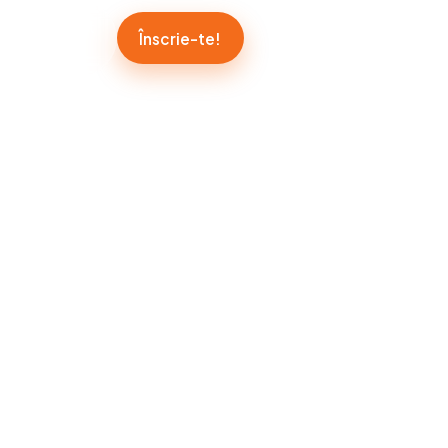
e
Contact
Înscrie-te!