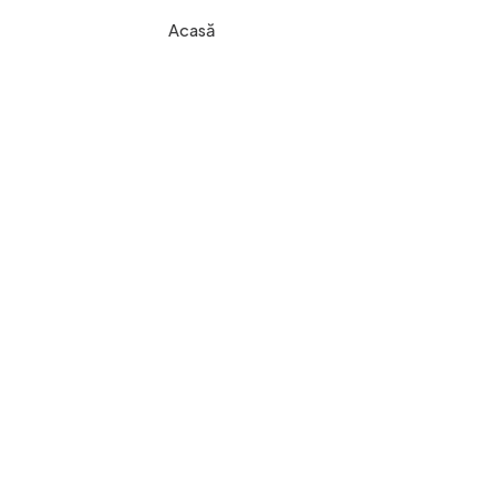
Acasă
Despre
Program
Galeri
TopTeam
BUCUREȘTI
noi